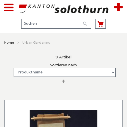
Suche
Suche
Home
Urban Gardening
9
Artikel
Sortieren nach
In
absteigender
Reihenfolge