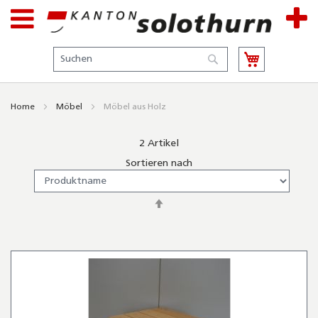
Suche
Suche
Home
Möbel
Möbel aus Holz
2
Artikel
Sortieren nach
In
absteigender
Reihenfolge