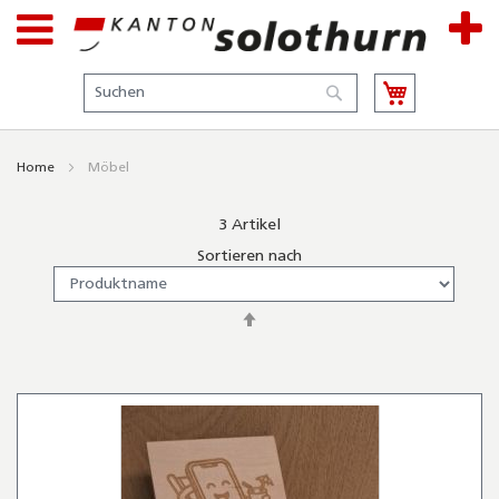
Suche
Suche
Home
Möbel
3
Artikel
Sortieren nach
In
absteigender
Reihenfolge