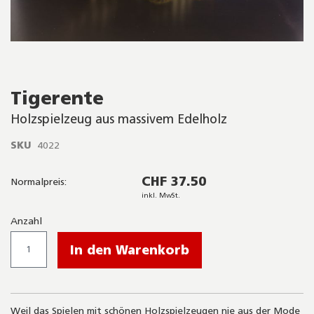
Skip
Tigerente
to
the
Holzspielzeug aus massivem Edelholz
beginning
of
SKU
4022
the
images
gallery
CHF 37.50
Normalpreis:
inkl. MwSt.
Anzahl
In den Warenkorb
Weil das Spielen mit schönen Holzspielzeugen nie aus der Mode