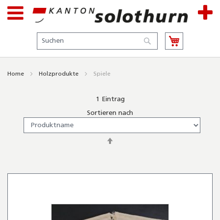
Suche
Suche
Home
Holzprodukte
Spiele
1
Eintrag
Sortieren nach
In
absteigender
Reihenfolge