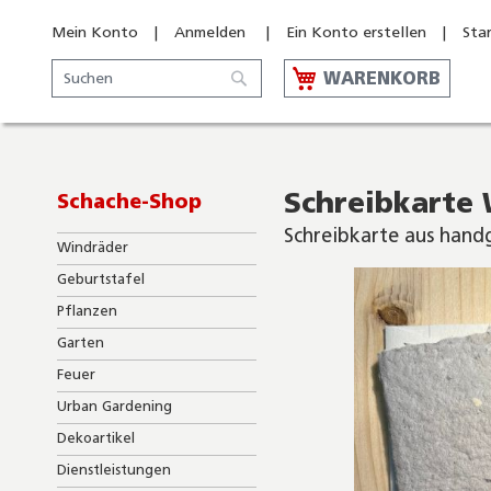
Mein Konto
Anmelden
Ein Konto erstellen
Sta
Suche
WARENKORB
Suche
Schreibkarte 
Schache-Shop
Schreibkarte aus hand
Windräder
Skip
Geburtstafel
to
Pflanzen
the
end
Garten
of
Feuer
the
images
Urban Gardening
gallery
Dekoartikel
Dienstleistungen