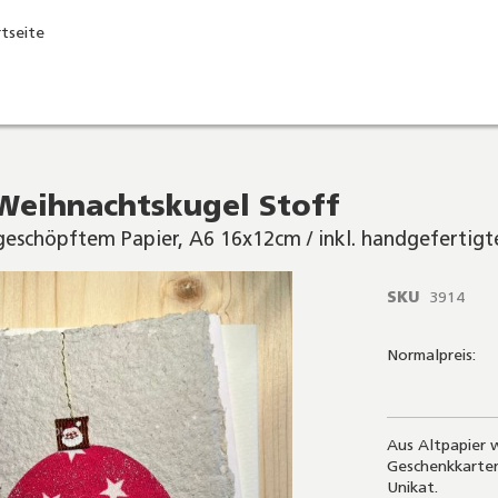
rtseite
Weihnachtskugel Stoff
geschöpftem Papier, A6 16x12cm / inkl. handgefertig
SKU
3914
Normalpreis:
Aus Altpapier w
Geschenkkarten
Unikat.