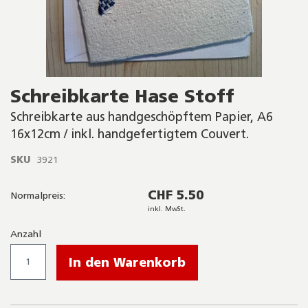
Skip
Schreibkarte Hase Stoff
to
the
Schreibkarte aus handgeschöpftem Papier, A6
beginning
16x12cm / inkl. handgefertigtem Couvert.
of
the
SKU
3921
images
gallery
CHF 5.50
Normalpreis:
inkl. MwSt.
Anzahl
In den Warenkorb