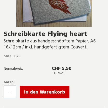
Skip
Schreibkarte Flying heart
to
the
Schreibkarte aus handgeschöpftem Papier, A6
beginning
16x12cm / inkl. handgefertigtem Couvert.
of
the
SKU
3925
images
gallery
CHF 5.50
Normalpreis:
inkl. MwSt.
Anzahl
In den Warenkorb