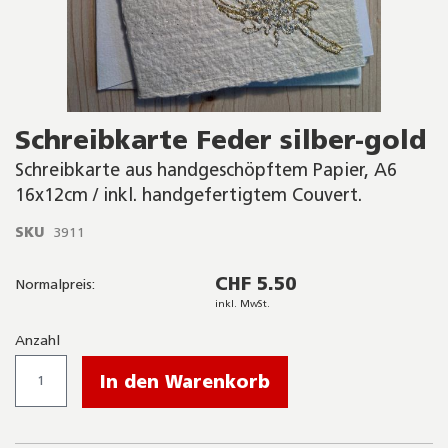
Skip
Schreibkarte Feder silber-gold
to
the
Schreibkarte aus handgeschöpftem Papier, A6
beginning
16x12cm / inkl. handgefertigtem Couvert.
of
the
SKU
3911
images
gallery
CHF 5.50
Normalpreis:
inkl. MwSt.
Anzahl
In den Warenkorb