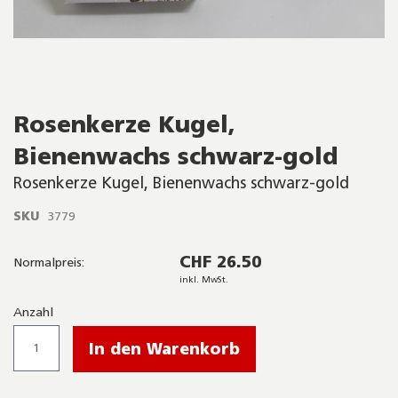
Skip
Rosenkerze Kugel,
to
the
Bienenwachs schwarz-gold
beginning
of
Rosenkerze Kugel, Bienenwachs schwarz-gold
the
images
SKU
3779
gallery
CHF 26.50
Normalpreis:
inkl. MwSt.
Anzahl
In den Warenkorb