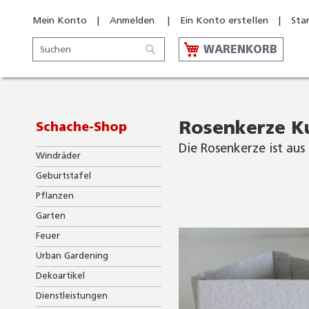
Mein Konto
Anmelden
Ein Konto erstellen
Sta
Suche
WARENKORB
Suche
Rosenkerze K
Schache-Shop
Die Rosenkerze ist au
Windräder
Skip
Geburtstafel
to
Pflanzen
the
end
Garten
of
Feuer
the
images
Urban Gardening
gallery
Dekoartikel
Dienstleistungen