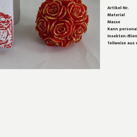
Mehr
Artikel-Nr.
Informationen
Material
Masse
Kann personal
Insekten-/Bie
Teilweise aus 