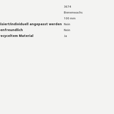
3674
Bienenwachs
100 mm
isiert/individuell angepasst werden
Nein
nenfreundlich
Nein
recyceltem Material
Ja