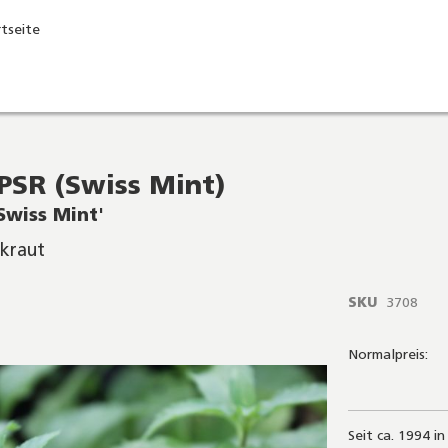
rtseite
PSR (Swiss Mint)
Swiss Mint'
lkraut
SKU
3708
Normalpreis:
Seit ca. 1994 i