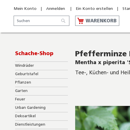
Mein Konto
Anmelden
Ein Konto erstellen
Sta
Suche
WARENKORB
Suche
Pfefferminze 
Schache-Shop
Mentha x piperita '
Windräder
Tee-, Küchen- und Hei
Geburtstafel
Pflanzen
Skip
to
Garten
the
Feuer
end
of
Urban Gardening
the
Dekoartikel
images
gallery
Dienstleistungen