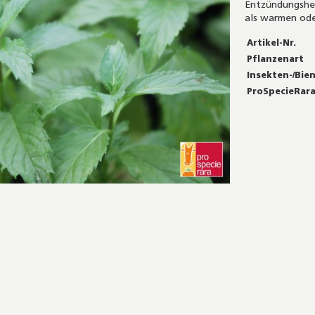
Entzündungshe
als warmen ode
Mehr
Artikel-Nr.
Informationen
Pflanzenart
Insekten-/Bie
ProSpecieRar