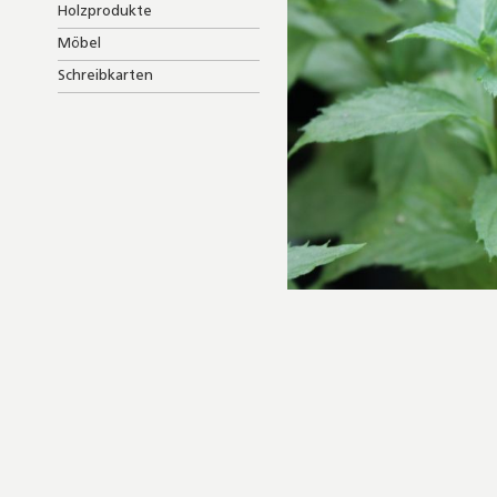
Holzprodukte
Möbel
Schreibkarten
Skip
to
the
beginning
of