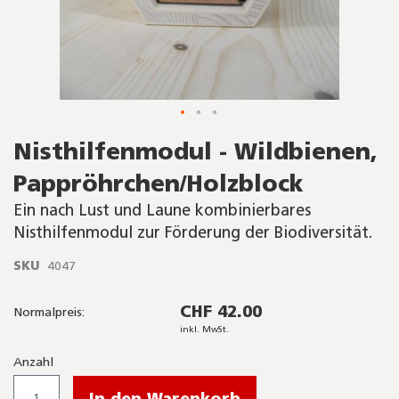
Skip
Nisthilfenmodul - Wildbienen,
to
the
Pappröhrchen/Holzblock
beginning
of
Ein nach Lust und Laune kombinierbares
the
Nisthilfenmodul zur Förderung der Biodiversität.
images
gallery
SKU
4047
CHF 42.00
Normalpreis:
inkl. MwSt.
Anzahl
In den Warenkorb