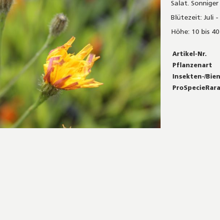
Salat. Sonnige
Blütezeit: Juli
Höhe: 10 bis 4
Mehr
Artikel-Nr.
Informationen
Pflanzenart
Insekten-/Bie
ProSpecieRar