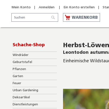
Mein Konto
Anmelden
Ein Konto erstellen
Sta
Suche
WARENKORB
Suche
Herbst-Löwe
Schache-Shop
Leontodon autumna
Windräder
Einheimische Wildstau
Geburtstafel
Pflanzen
Skip
to
Garten
the
Feuer
end
of
Urban Gardening
the
Dekoartikel
images
gallery
Dienstleistungen