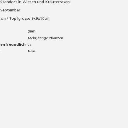
r Standort in Wiesen und Kräuterrasen.
 - September
0 cm / Topfgrösse 9x9x10cm
3061
Mehrjährige Pflanzen
nenfreundlich
Ja
a
Nein