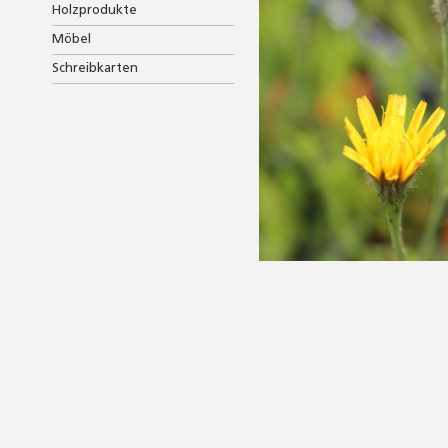
Holzprodukte
Möbel
Schreibkarten
Skip
to
the
beginning
of