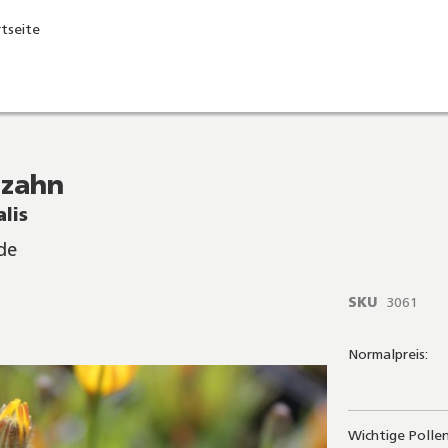
rtseite
nzahn
lis
de
SKU
3061
Normalpreis:
Wichtige Polle