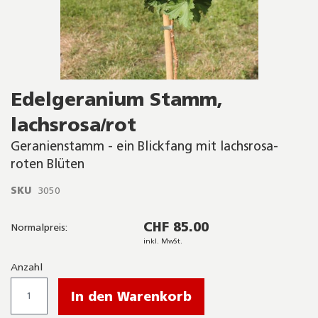
Skip
Edelgeranium Stamm,
to
the
lachsrosa/rot
beginning
of
Geranienstamm - ein Blickfang mit lachsrosa-
the
roten Blüten
images
gallery
SKU
3050
CHF 85.00
Normalpreis:
inkl. MwSt.
Anzahl
In den Warenkorb