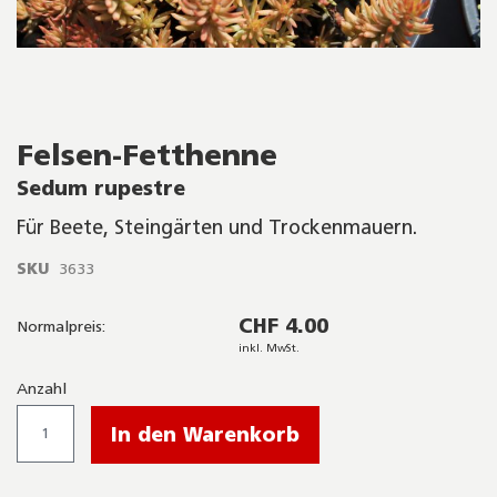
Skip
Felsen-Fetthenne
to
the
Sedum rupestre
beginning
of
Für Beete, Steingärten und Trockenmauern.
the
images
SKU
3633
gallery
CHF 4.00
Normalpreis:
inkl. MwSt.
Anzahl
In den Warenkorb