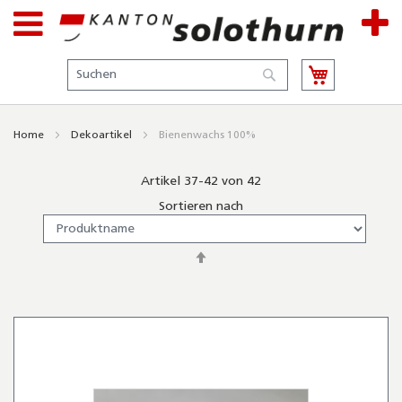
Suche
Suche
Home
Dekoartikel
Bienenwachs 100%
Artikel
37
-
42
von
42
Sortieren nach
In
absteigender
Reihenfolge