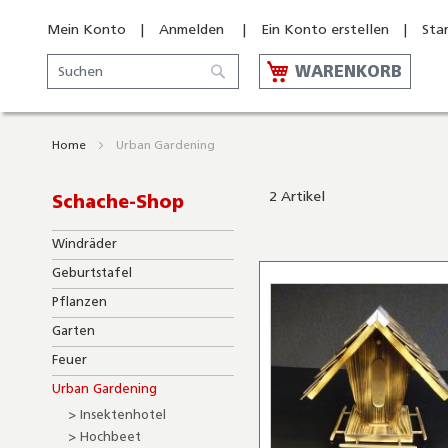
Mein Konto
Anmelden
Ein Konto erstellen
Sta
Suche
WARENKORB
Suche
Home
Urban Gardening
2
Artikel
Schache-Shop
Windräder
Geburtstafel
Pflanzen
Garten
Feuer
Urban Gardening
Insektenhotel
Hochbeet