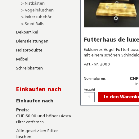
Nistkästen
Vogelhäuschen
Imkerzubehör
Seed Balls
Dekoartikel
Futterhaus de lux
Dienstleistungen
Exklusives Vogel-Futterhäus
Holzprodukte
mit einem schönen Schindeld
Möbel
Art.-Nr. 2003
Schreibkarten
CHF
Normalpreis:
in
Einkaufen nach
Anzahl
In den Warenk
Einkaufen nach
Preis
CHF 60.00 und höher
Diesen
Filter entfernen
Alle gesetzten Filter
löschen