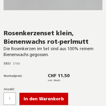
Skip
Rosenkerzenset klein,
to
the
Bienenwachs rot-perlmutt
beginning
of
Die Rosenkerzen im Set sind aus 100% reinem
the
Bienenwachs gegossen.
images
gallery
SKU
3786
CHF 11.50
Normalpreis:
inkl. MwSt.
Anzahl
In den Warenkorb