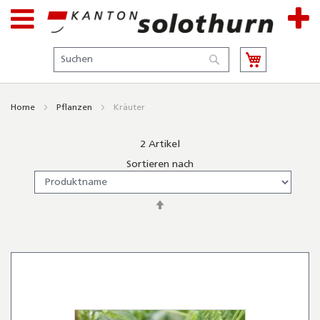
Suche
Suche
Home
Pflanzen
Kräuter
2
Artikel
Sortieren nach
In
absteigender
Reihenfolge