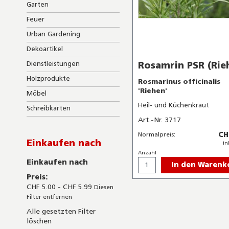
Garten
Feuer
Urban Gardening
Dekoartikel
Rosamrin PSR (Rie
Dienstleistungen
Holzprodukte
Rosmarinus officinalis
'Riehen'
Möbel
Heil- und Küchenkraut
Schreibkarten
Art.-Nr. 3717
CH
Normalpreis:
Einkaufen nach
in
Anzahl
Einkaufen nach
In den Warenk
Preis
CHF 5.00 - CHF 5.99
Diesen
Filter entfernen
Alle gesetzten Filter
löschen