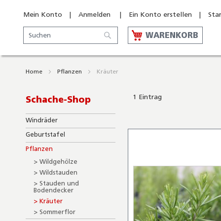
Mein Konto
Anmelden
Ein Konto erstellen
Sta
Suche
WARENKORB
Suche
Home
Pflanzen
Kräuter
1
Eintrag
Schache-Shop
Windräder
Geburtstafel
Pflanzen
Wildgehölze
Wildstauden
Stauden und
Bodendecker
Kräuter
Sommerflor