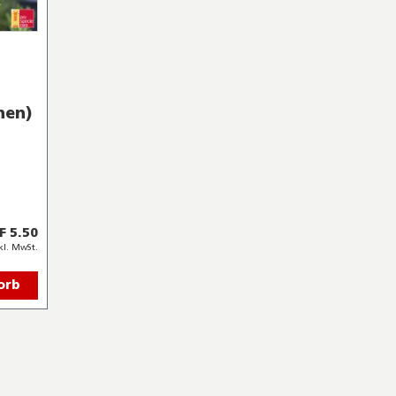
hen)
F 5.50
kl. MwSt.
orb