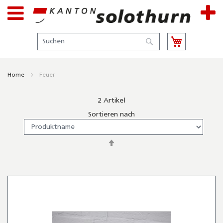
Suche
Suche
Home
Feuer
2
Artikel
Sortieren nach
In
absteigender
Reihenfolge