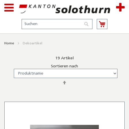
Suche
Suche
Home
Dekoartikel
19
Artikel
Sortieren nach
In
absteigender
Reihenfolge